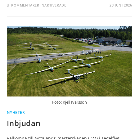
FÖR
KOMMENTARER INAKTIVERADE
23 JUNI 2026
LOKALA
REGLER
Foto: Kjell Ivarsson
NYHETER
Inbjudan
Välkomna till Götalands-mästerskapen (DM) i segelﬂyg.