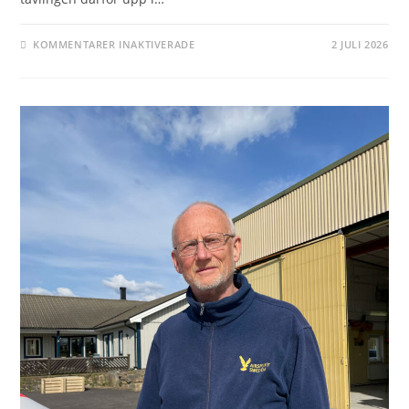
FÖR
KOMMENTARER INAKTIVERADE
2 JULI 2026
TVÅ
KLASSER
I
ÅRETS
GÖTALANDSMÄSTERSKAP