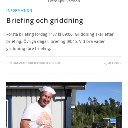
Foto: Kjell Ivarsson
INFORMATION
Briefing och griddning
Första briefing lördag 11/7 kl 09:00. Griddning sker efter
briefing. Övriga dagar: briefing 09:45. Vid bra väder
griddning före briefing.
FÖR
KOMMENTARER INAKTIVERADE
7 JULI 2026
BRIEFING
OCH
GRIDDNING